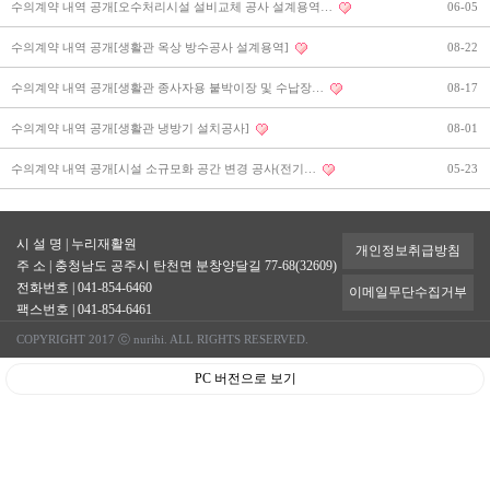
수의계약 내역 공개[오수처리시설 설비교체 공사 설계용역…
06-05
수의계약 내역 공개[생활관 옥상 방수공사 설계용역]
08-22
수의계약 내역 공개[생활관 종사자용 붙박이장 및 수납장…
08-17
수의계약 내역 공개[생활관 냉방기 설치공사]
08-01
수의계약 내역 공개[시설 소규모화 공간 변경 공사(전기…
05-23
시 설 명
| 누리재활원
개인정보취급방침
주 소
| 충청남도 공주시 탄천면 분창양달길 77-68(32609)
전화번호
| 041-854-6460
이메일무단수집거부
팩스번호
| 041-854-6461
COPYRIGHT 2017 ⓒ nurihi. ALL RIGHTS RESERVED.
PC 버전으로 보기