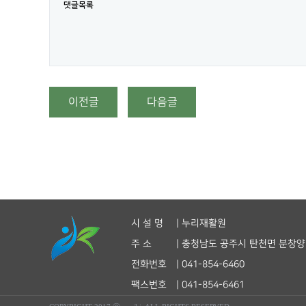
댓글목록
이전글
다음글
시 설 명
| 누리재활원
주 소
| 충청남도 공주시 탄천면 분창양달길
전화번호
| 041-854-6460
팩스번호
| 041-854-6461