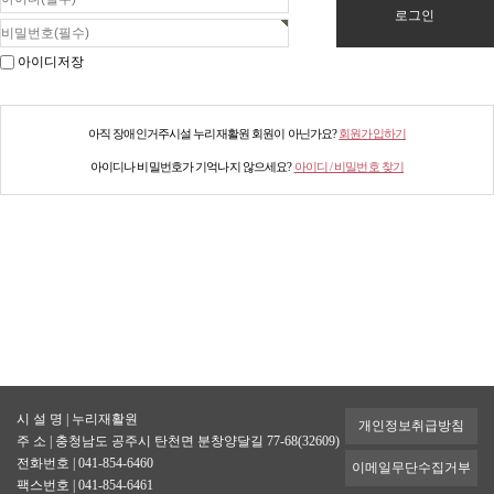
아이디저장
아직 장애인거주시설 누리재활원 회원이 아닌가요?
회원가입하기
아이디나 비밀번호가 기억나지 않으세요?
아이디 / 비밀번호 찾기
시 설 명
| 누리재활원
개인정보취급방침
주 소
| 충청남도 공주시 탄천면 분창양달길 77-68(32609)
전화번호
| 041-854-6460
이메일무단수집거부
팩스번호
| 041-854-6461